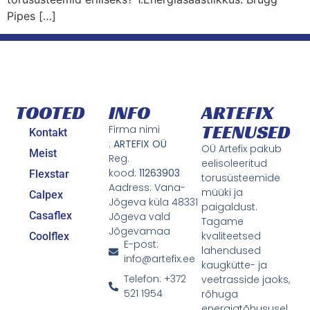
Pipes […]
TOOTED
INFO
ARTEFIX
TEENUSED
Firma nimi
Kontakt
:
ARTEFIX OÜ
OÜ Artefix pakub
Meist
Reg.
eelisoleeritud
kood:
11263903
Flexstar
torusüsteemide
Aadress: Vana-
müüki ja
Calpex
Jõgeva küla 48331
paigaldust.
Casaflex
Jõgeva vald
Tagame
Jõgevamaa
kvaliteetsed
Coolflex
E-post:
lahendused
info@artefix.ee
kaugkütte- ja
Telefon: +372
veetrasside jaoks,
521 1954
rõhuga
energiatõhususel