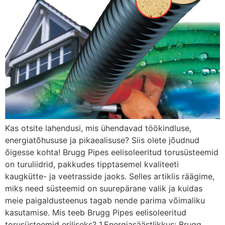
Kas otsite lahendusi, mis ühendavad töökindluse,
energiatõhususe ja pikaealisuse? Siis olete jõudnud
õigesse kohta! Brugg Pipes eelisoleeritud torusüsteemid
on turuliidrid, pakkudes tipptasemel kvaliteeti
kaugkütte- ja veetrasside jaoks. Selles artiklis räägime,
miks need süsteemid on suurepärane valik ja kuidas
meie paigaldusteenus tagab nende parima võimaliku
kasutamise. Mis teeb Brugg Pipes eelisoleeritud
torusüsteemid eriliseks? 1.Energiasäästlikkus: Brugg