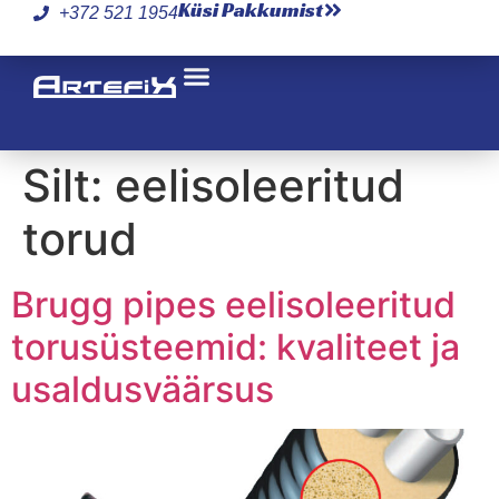
Küsi Pakkumist
+372 521 1954
Silt:
eelisoleeritud
torud
Brugg pipes eelisoleeritud
torusüsteemid: kvaliteet ja
usaldusväärsus