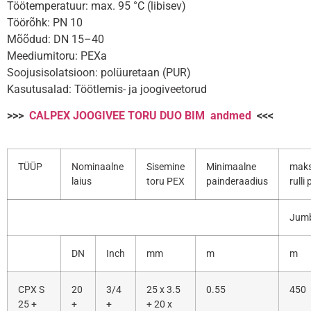
Töötemperatuur: max. 95 °C (libisev)
Töörõhk: PN 10
Mõõdud: DN 15–40
Meediumitoru: PEXa
Soojusisolatsioon: polüuretaan (PUR)
Kasutusalad: Töötlemis- ja joogiveetorud
>>>
CALPEX JOOGIVEE TORU DUO BIM andmed
<<<
TÜÜP
Nominaalne
Sisemine
Minimaalne
maks
laius
toru PEX
painderaadius
rulli
Jum
DN
Inch
mm
m
m
CPX S
20
3/4
25 x 3.5
0.55
450
25 +
+
+
+ 20 x