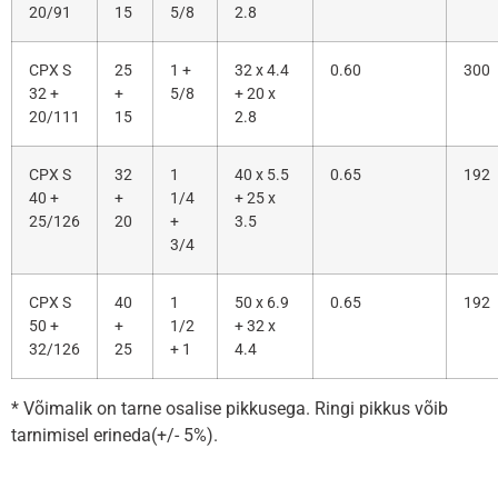
20/91
15
5/8
2.8
CPX S
25
1 +
32 x 4.4
0.60
300
32 +
+
5/8
+ 20 x
20/111
15
2.8
CPX S
32
1
40 x 5.5
0.65
192
40 +
+
1/4
+ 25 x
25/126
20
+
3.5
3/4
CPX S
40
1
50 x 6.9
0.65
192
50 +
+
1/2
+ 32 x
32/126
25
+ 1
4.4
* Võimalik on tarne osalise pikkusega. Ringi pikkus võib
tarnimisel erineda(+/- 5%).