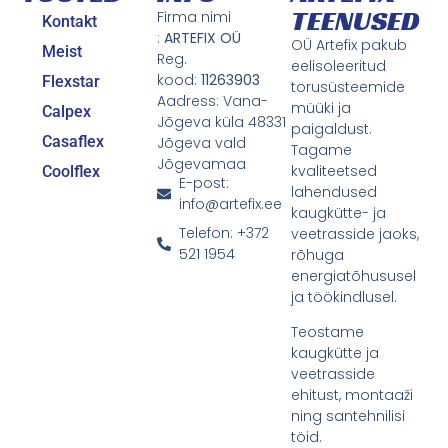
TEENUSED
Firma nimi
Kontakt
:
ARTEFIX OÜ
OÜ Artefix pakub
Meist
Reg.
eelisoleeritud
kood:
11263903
Flexstar
torusüsteemide
Aadress: Vana-
müüki ja
Calpex
Jõgeva küla 48331
paigaldust.
Casaflex
Jõgeva vald
Tagame
Jõgevamaa
kvaliteetsed
Coolflex
E-post:
lahendused
info@artefix.ee
kaugkütte- ja
Telefon: +372
veetrasside jaoks,
521 1954
rõhuga
energiatõhususel
ja töökindlusel.
Teostame
kaugkütte ja
veetrasside
ehitust, montaaži
ning santehnilisi
töid.