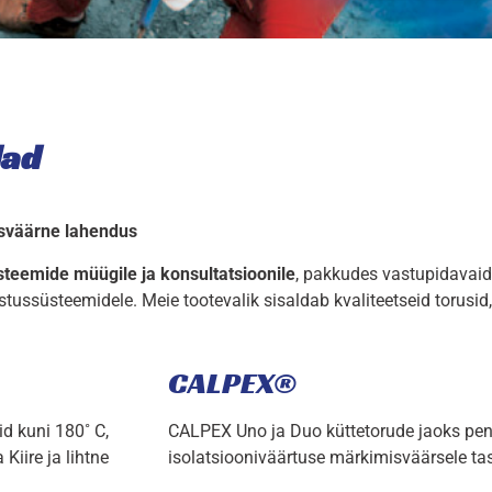
lad
dusväärne lahendus
üsteemide müügile ja konsultatsioonile
, pakkudes vastupidavaid
ustussüsteemidele. Meie tootevalik sisaldab kvaliteetseid torusi
CALPEX®
d kuni 180˚ C,
CALPEX Uno ja Duo küttetorude jaoks pen
Kiire ja lihtne
isolatsiooniväärtuse märkimisväärsele t