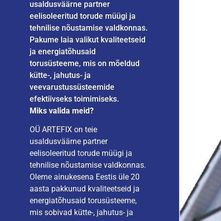
usaldusväärne partner
eelisoleeritud torude müügi ja
tehnilise nõustamise valdkonnas.
Pakume laia valikut kvaliteetseid
ja energiatõhusaid
torusüsteeme, mis on mõeldud
kütte-, jahutus- ja
veevarustussüsteemide
efektiivseks toimimiseks.
Miks valida meid?
OÜ ARTEFIX on teie
usaldusväärne partner
eelisoleeritud torude müügi ja
tehnilise nõustamise valdkonnas.
Oleme ainukesena Eestis üle 20
aasta pakkunud kvaliteetseid ja
energiatõhusaid torusüsteeme,
mis sobivad kütte-, jahutus- ja