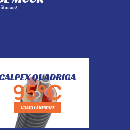
atõhusus!
CALPEX QUADRIGA
95°C
VAATA LÄHEMALT