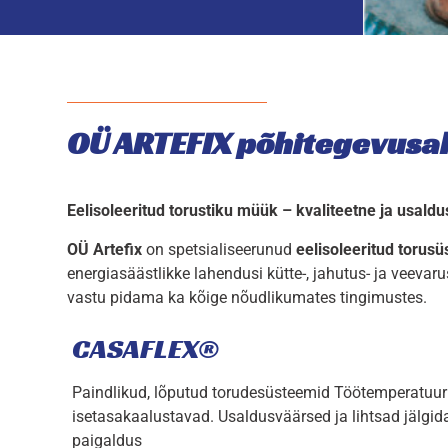
OÜ ARTEFIX põhitegevusa
Eelisoleeritud torustiku müük – kvaliteetne ja usal
OÜ Artefix
on spetsialiseerunud
eelisoleeritud torus
energiasäästlikke lahendusi kütte-, jahutus- ja veevar
vastu pidama ka kõige nõudlikumates tingimustes.
CASAFLEX®
Paindlikud, lõputud torudesüsteemid Töötemperatuuri
isetasakaalustavad. Usaldusväärsed ja lihtsad jälgida 
paigaldus