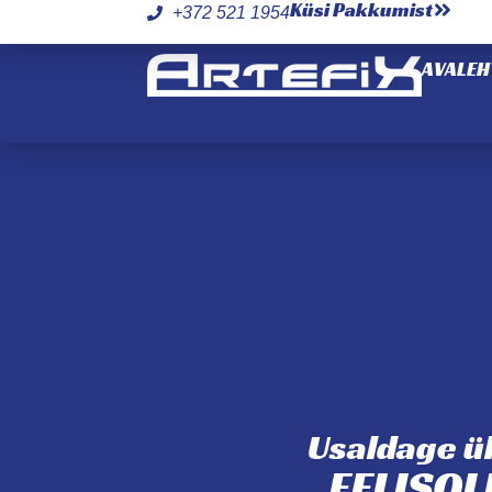
Küsi Pakkumist
+372 521 1954
AVALEH
Usaldage ü
EELISOL