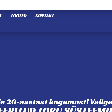
T
TOOTED
KONTAKT
le 20-aastast kogemust! Valige
EERITUD TORU SÜSTEEM