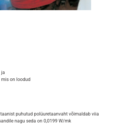
 ja
d, mis on loodud
taanist puhutud polüuretaanvaht võimaldab viia
asandile nagu seda on 0,0199 W/mk