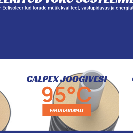
– Eelisoleeritud torude müük kvaliteet, vastupidavus ja energi
CALPEX JOOGIVESI
95°C
VAATA LÄHEMALT