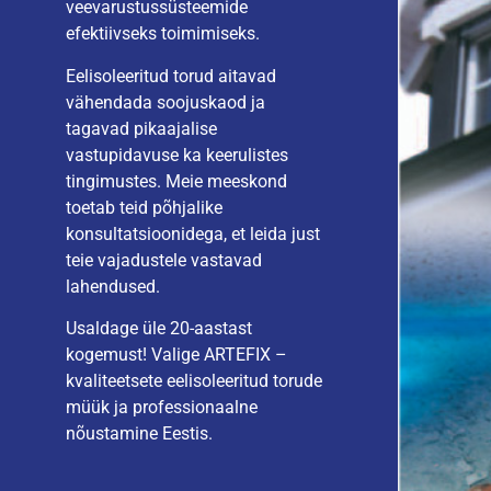
veevarustussüsteemide
efektiivseks toimimiseks.
Eelisoleeritud torud aitavad
vähendada soojuskaod ja
tagavad pikaajalise
vastupidavuse ka keerulistes
tingimustes. Meie meeskond
toetab teid põhjalike
konsultatsioonidega, et leida just
teie vajadustele vastavad
lahendused.
Usaldage üle 20-aastast
kogemust! Valige ARTEFIX –
kvaliteetsete eelisoleeritud torude
müük ja professionaalne
nõustamine Eestis.