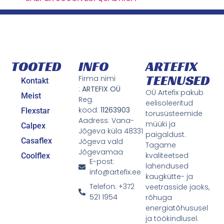
TOOTED
INFO
ARTEFIX
TEENUSED
Firma nimi
Kontakt
:
ARTEFIX OÜ
OÜ Artefix pakub
Meist
Reg.
eelisoleeritud
kood:
11263903
Flexstar
torusüsteemide
Aadress: Vana-
müüki ja
Calpex
Jõgeva küla 48331
paigaldust.
Casaflex
Jõgeva vald
Tagame
Jõgevamaa
kvaliteetsed
Coolflex
E-post:
lahendused
info@artefix.ee
kaugkütte- ja
Telefon: +372
veetrasside jaoks,
521 1954
rõhuga
energiatõhususel
ja töökindlusel.