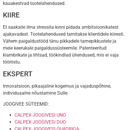
kauakestvad tootelahendused.
KIIRE
Et saaksite ilma stressita kinni pidada ambitsioonikatest
ajakavadest. Tootelahendused tarnitakse klientidele kiiresti.
Vähem paigaldustööd tänu pikkadele tarnepikkustele ja
meie keerukale paigaldussüsteemile. Patenteeritud
klambrikate ja lihtsad, töökindlad ühendused, mis ei vaja
tööriistu.
EKSPERT
Innovatsioon, pikaajaline kogemus ja vajaduspõhine,
individuaalne nõustamine Sulle.
JOOGIVEE SÜTEEMID:
CALPEX JOOGIVESI UNO
CALPEX JOOGIVESI DUO
CALPEX JOOGIVESI QUADRIGA