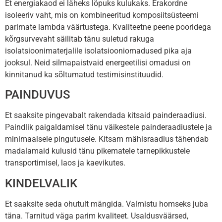
Et energiakaod ei läheks lõpuks kulukaks. Erakordne
isoleeriv vaht, mis on kombineeritud komposiitsüsteemi
parimate lambda väärtustega. Kvaliteetne peene pooridega
kõrgsurvevaht säilitab tänu suletud rakuga
isolatsioonimaterjalile isolatsiooniomadused pika aja
jooksul. Neid silmapaistvaid energeetilisi omadusi on
kinnitanud ka sõltumatud testimisinstituudid.
PAINDUVUS
Et saaksite pingevabalt rakendada kitsaid painderaadiusi.
Paindlik paigaldamisel tänu väikestele painderaadiustele ja
minimaalsele pingutusele. Kitsam mähisraadius tähendab
madalamaid kulusid tänu pikematele tarnepikkustele
transportimisel, laos ja kaevikutes.
KINDELVALIK
Et saaksite seda ohutult mängida. Valmistu homseks juba
täna. Tarnitud väga parim kvaliteet. Usaldusväärsed,