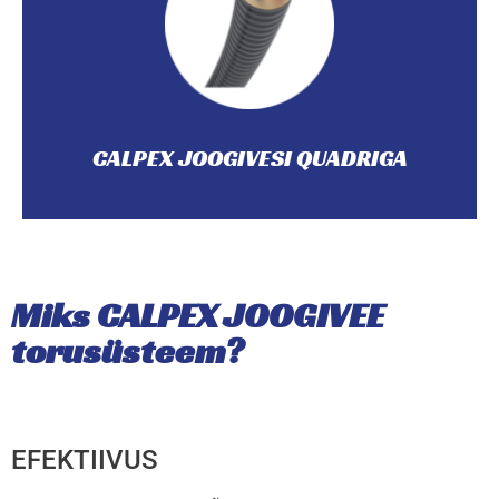
kütte- ja sanitaartehnilised rakendused.
temperatuuriga torusüsteem, mis ühendab endas
paindlik, pidev ja isekompenseeruv madala
Nelja PEX-a kandetoruga CALPEX QUADRIGA on
CALPEX JOOGIVESI QUADRIGA
CALPEX JOOGIVESI QUADRIGA
Miks CALPEX JOOGIVEE
torusüsteem?
EFEKTIIVUS