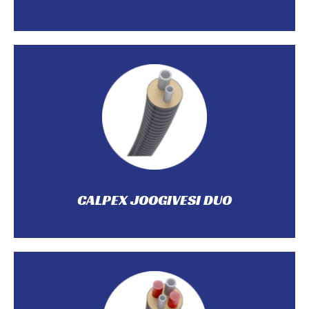
temperatuuriga torusüsteem.
on painduv, pidev ja isekompenseeruv sanitaar-madala
Patenteeritud CALPEX DUO kahe PEX-a kandetoruga
CALPEX JOOGIVESI DUO
CALPEX JOOGIVESI DUO