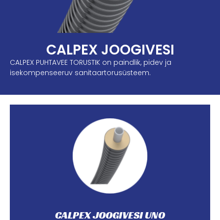
CALPEX JOOGIVESI
CALPEX PUHTAVEE TORUSTIK on paindlik, pidev ja
isekompenseeruv sanitaartorusüsteem.
sanitaartorusüsteem.
on paindlik, pidev ja isekompenseeruv
Patenteeritud CALPEX UNO koos PEX-a kandetoruga
CALPEX JOOGIVESI UNO
CALPEX JOOGIVESI UNO